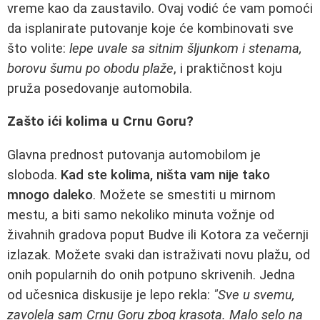
vreme kao da zaustavilo. Ovaj vodić će vam pomoći
da isplanirate putovanje koje će kombinovati sve
što volite:
lepe uvale sa sitnim šljunkom i stenama,
borovu šumu po obodu plaže
, i praktičnost koju
pruža posedovanje automobila.
Zašto ići kolima u Crnu Goru?
Glavna prednost putovanja automobilom je
sloboda.
Kad ste kolima, ništa vam nije tako
mnogo daleko
. Možete se smestiti u mirnom
mestu, a biti samo nekoliko minuta vožnje od
živahnih gradova poput Budve ili Kotora za večernji
izlazak. Možete svaki dan istraživati novu plažu, od
onih popularnih do onih potpuno skrivenih. Jedna
od učesnica diskusije je lepo rekla:
"Sve u svemu,
zavolela sam Crnu Goru zbog krasota. Malo selo na