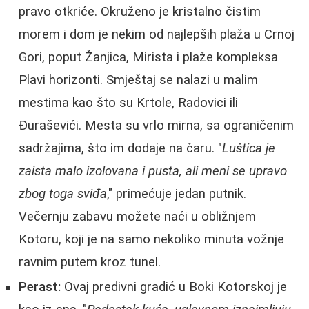
pravo otkriće. Okruženo je kristalno čistim
morem i dom je nekim od najlepših plaža u Crnoj
Gori, poput Žanjica, Mirista i plaže kompleksa
Plavi horizonti. Smještaj se nalazi u malim
mestima kao što su Krtole, Radovici ili
Đuraševići. Mesta su vrlo mirna, sa ograničenim
sadržajima, što im dodaje na čaru. "
Luštica je
zaista malo izolovana i pusta, ali meni se upravo
zbog toga sviđa
," primećuje jedan putnik.
Večernju zabavu možete naći u obližnjem
Kotoru, koji je na samo nekoliko minuta vožnje
ravnim putem kroz tunel.
Perast:
Ovaj predivni gradić u Boki Kotorskoj je