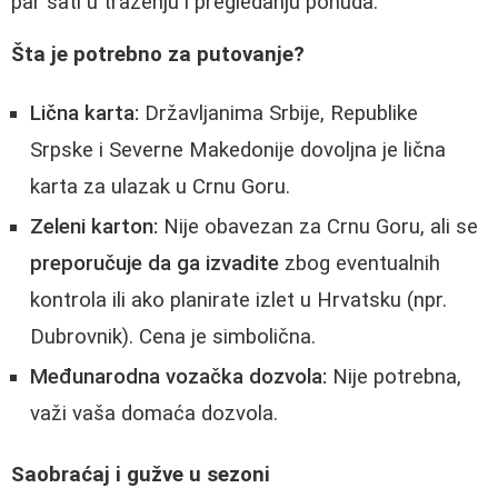
par sati u traženju i pregledanju ponuda.
Šta je potrebno za putovanje?
Lična karta:
Državljanima Srbije, Republike
Srpske i Severne Makedonije dovoljna je lična
karta za ulazak u Crnu Goru.
Zeleni karton:
Nije obavezan za Crnu Goru, ali se
preporučuje da ga izvadite
zbog eventualnih
kontrola ili ako planirate izlet u Hrvatsku (npr.
Dubrovnik). Cena je simbolična.
Međunarodna vozačka dozvola:
Nije potrebna,
važi vaša domaća dozvola.
Saobraćaj i gužve u sezoni