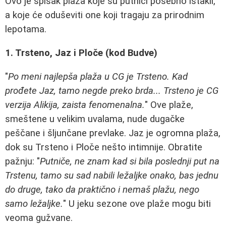
Ovo je spisak plaža koje su putnici posebno istakli,
a koje će oduševiti one koji tragaju za prirodnim
lepotama.
1. Trsteno, Jaz i Ploče (kod Budve)
"
Po meni najlepša plaža u CG je Trsteno. Kad
prođete Jaz, tamo negde preko brda... Trsteno je CG
verzija Alikija, zaista fenomenalna.
" Ove plaže,
smeštene u velikim uvalama, nude dugačke
peščane i šljunčane prevlake. Jaz je ogromna plaža,
dok su Trsteno i Ploče nešto intimnije. Obratite
pažnju: "
Putniče, ne znam kad si bila poslednji put na
Trstenu, tamo su sad nabili ležaljke onako, bas jednu
do druge, tako da praktično i nemaš plažu, nego
samo ležaljke.
" U jeku sezone ove plaže mogu biti
veoma gužvane.