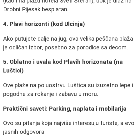
(kao i na plažu hotela Sveti Stefan), dok je ulaz na
Drobni Pijesak besplatan.
4. Plavi horizonti (kod Ulcinja)
Ako putujete dalje na jug, ova velika peščana plaža
je odličan izbor, posebno za porodice sa decom.
5. Oblatno i uvala kod Plavih horizonata (na
Luštici)
Ove plaže na poluostrvu Luštica su izuzetno lepe i
pogodne za rokanje i zabavu u moru.
Praktični saveti: Parking, naplata i mobilarija
Ovo su pitanja koja najviše interesuju turiste, a evo
jasnih odgovora.