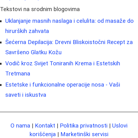
Tekstovi na srodnim blogovima
Uklanjanje masnih naslaga i celulita: od masaže do
hirurških zahvata
Šećerna Depilacija: Drevni Bliskoistočni Recept za
Savršeno Glatku Kožu
Vodič kroz Svijet Toniranih Krema i Estetskih
Tretmana
Estetske i funkcionalne operacije nosa - Vaši
saveti i iskustva
O nama
|
Kontakt
|
Politika privatnosti
|
Uslovi
korišćenja
|
Marketinški servisi