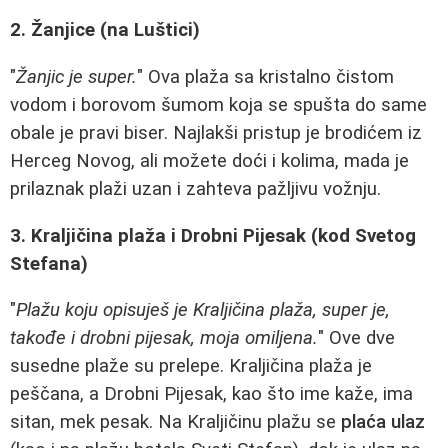
2. Žanjice (na Luštici)
"
Žanjic je super.
" Ova plaža sa kristalno čistom
vodom i borovom šumom koja se spušta do same
obale je pravi biser. Najlakši pristup je brodićem iz
Herceg Novog, ali možete doći i kolima, mada je
prilaznak plaži uzan i zahteva pažljivu vožnju.
3. Kraljičina plaža i Drobni Pijesak (kod Svetog
Stefana)
"
Plažu koju opisuješ je Kraljičina plaža, super je,
takođe i drobni pijesak, moja omiljena.
" Ove dve
susedne plaže su prelepe. Kraljičina plaža je
peščana, a Drobni Pijesak, kao što ime kaže, ima
sitan, mek pesak. Na Kraljičinu plažu se
plaća ulaz