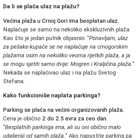
Da li se plaća ulaz na plažu?
Većina plaža u Crnoj Gori ima besplatan ulaz.
Naplaćuje se samo na nekoliko ekskluzivnih plaža.
Kao što je jedan putnik objasnio: "
Ponavljam, ulaz
za pešake-kupače se ne naplaćuje na crnogorskim
plažama osim na nekoliko veoma rijetkih plaža, a ja
se mogu sjetiti samo dvije: Mogren i Kraljičina plaža.
"
Nekada se naplaćivao ulaz i na plažu Svetog
Stefana.
Kako funkcioniše naplata parkinga?
Parking se plaća na većini organizovanih plaža.
Cena je obično
2 do 2.5 evra za ceo dan
.
"
Besplatnih parkinga ima, ali su oni obično malo
udaljeniji od samih plaža.
" Ako napustite parking pa