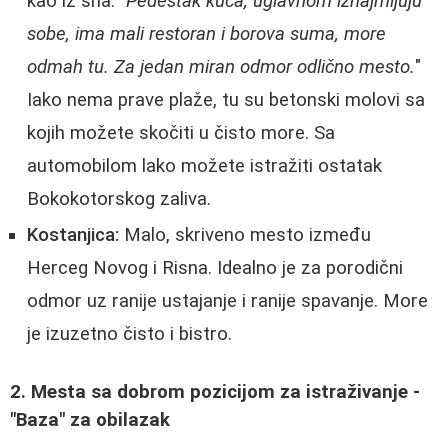
kao iz sna. "
Pedestak kuća, uglavnom iznajmljuju
sobe, ima mali restoran i borova suma, more
odmah tu. Za jedan miran odmor odlično mesto.
"
Iako nema prave plaže, tu su betonski molovi sa
kojih možete skočiti u čisto more. Sa
automobilom lako možete istražiti ostatak
Bokokotorskog zaliva.
Kostanjica:
Malo, skriveno mesto između
Herceg Novog i Risna. Idealno je za porodični
odmor uz ranije ustajanje i ranije spavanje. More
je izuzetno čisto i bistro.
2. Mesta sa dobrom pozicijom za istraživanje -
"Baza" za obilazak