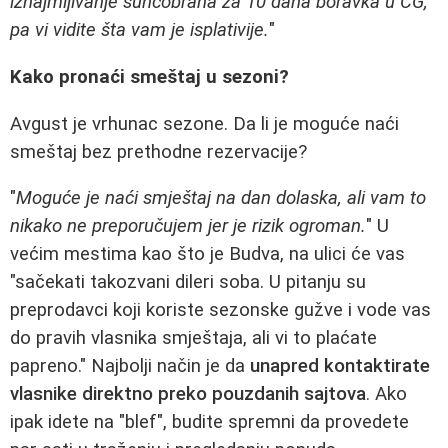
iznajmljivanje suncobrana za 10 dana boravka u CG,
pa vi vidite šta vam je isplativije.
"
Kako pronaći smeštaj u sezoni?
Avgust je vrhunac sezone. Da li je moguće naći
smeštaj bez prethodne rezervacije?
"
Moguće je naći smještaj na dan dolaska, ali vam to
nikako ne preporučujem jer je rizik ogroman.
" U
većim mestima kao što je Budva, na ulici će vas
"sačekati takozvani dileri soba. U pitanju su
preprodavci koji koriste sezonske gužve i vode vas
do pravih vlasnika smještaja, ali vi to plaćate
papreno." Najbolji način je da
unapred kontaktirate
vlasnike direktno preko pouzdanih sajtova
. Ako
ipak idete na "blef", budite spremni da provedete