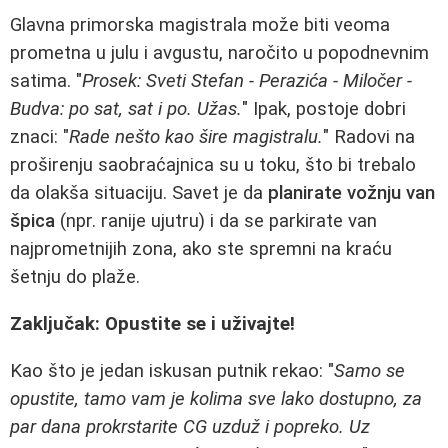
Glavna primorska magistrala može biti veoma
prometna u julu i avgustu, naročito u popodnevnim
satima. "
Prosek: Sveti Stefan - Perazića - Miločer -
Budva: po sat, sat i po. Užas.
" Ipak, postoje dobri
znaci: "
Rade nešto kao šire magistralu.
" Radovi na
proširenju saobraćajnica su u toku, što bi trebalo
da olakša situaciju. Savet je da
planirate vožnju van
špica
(npr. ranije ujutru) i da se parkirate van
najprometnijih zona, ako ste spremni na kraću
šetnju do plaže.
Zaključak: Opustite se i uživajte!
Kao što je jedan iskusan putnik rekao: "
Samo se
opustite, tamo vam je kolima sve lako dostupno, za
par dana prokrstarite CG uzduž i popreko. Uz