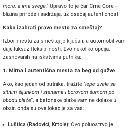
moru, a ima svega."
Upravo to je čar Crne Gore -
blizina prirode i sadržaja, uz osećaj autentičnosti.
Kako izabrati pravo mesto za smeštaj?
Izbor mesta za smeštaj je ključan, a automobil vam
daje luksuz fleksibilnosti. Evo nekoliko opcija,
zasnovanih na iskstvima putnika:
1. Mirna i autentična mesta za beg od gužve
Ako, kao jedan od putnika, tražite "
lepe uvale sa
sitnim šljunkom i stenama i borovom šumom po
obodu plaže
", a betonske plaže vam ne dolaze u
obzir, onda su ove lokacije za vas:
Luštica (Radovici, Krtole):
Ovo poluostrvo je