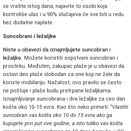
se vratite istog dana, najavite to osobi koja
kontroliše ulaz i u 90% slučajeva će sve biti u redu
bez dodatne naplate.
Suncobrani i ležaljke
Niste u obavezi da iznajmljujete suncobran i
ležaljke.
Možete koristiti sopstveni suncobran i
prostirku. Međutim, zakupac plaže je u obavezi da
ostavi deo plaže slobodan za one koji ne žele da
koriste mobilariju. Nažalost, ovo pravilo se često
ne poštuje i plaže budu pretrpane ležaljkama.
Iznajmljivanje suncobrana i dve ležaljke za ceo dan
košta oko 10-15 evra. Kao što neko primeti: "
Vlastiti
suncobran vas košta oko 10 do 15 evra ako ga
kupujete prvi put ove godine, a isto toliko vas košta