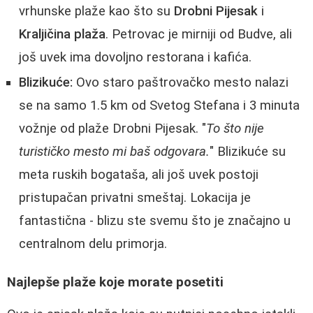
vrhunske plaže kao što su
Drobni Pijesak
i
Kraljičina plaža
. Petrovac je mirniji od Budve, ali
još uvek ima dovoljno restorana i kafića.
Blizikuće:
Ovo staro paštrovačko mesto nalazi
se na samo 1.5 km od Svetog Stefana i 3 minuta
vožnje od plaže Drobni Pijesak. "
To što nije
turističko mesto mi baš odgovara.
" Blizikuće su
meta ruskih bogataša, ali još uvek postoji
pristupačan privatni smeštaj. Lokacija je
fantastična - blizu ste svemu što je značajno u
centralnom delu primorja.
Najlepše plaže koje morate posetiti