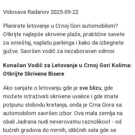
Vidosava Radanov
2025-09-22
Planirate letovanje u Crnoj Gori automobilom?
Otkrijte najlepše skrivene plaže, praktične savete
za smeštaj, naplatu parkinga i kako da izbegnete
gužve. Savršen vodič za nezaboravan odmor.
Konačan Vodič za Letovanje u Crnoj Gori Kolima:
Otkrijte Skrivene Bisere
Ako sanjate o letovanju gde je
sve blizu
, gde
možete istraživati skrivene uvalice i gde imate
potpunu slobodu kretanja, onda je Crna Gora sa
automobilom savršen izbor. Ova mala zemlja na
obali Jadrana nudi neverovatnu raznolikost - od
bučnih gradova do mirnih, idiličnih sela gde se