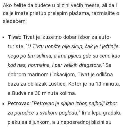
Ako želite da budete u blizini većih mesta, ali da i
dalje imate pristup prelepim plažama, razmislite o
sledećem:
Tivat:
Tivat je izuzetno dobar izbor za auto-
turiste. "
U Tivtu uopšte nije skup, čak je i jeftinije
nego po tim selima, a ima pijacu gde su cene kao
kod nas, normalne, i par velikih dragstora.
" Sa
dobrom marinom i lokacijom, Tivat je odlična
baza za obilazak Luštice, Kotor je na 10 minuta,
a Budva na 30 minuta kolima.
Petrovac:
"
Petrovac je sjajan izbor, najbolji izbor
za porodice u svakom pogledu.
" Ima lepu gradsku
plažu sa šljunkom, a u neposrednoj blizini su