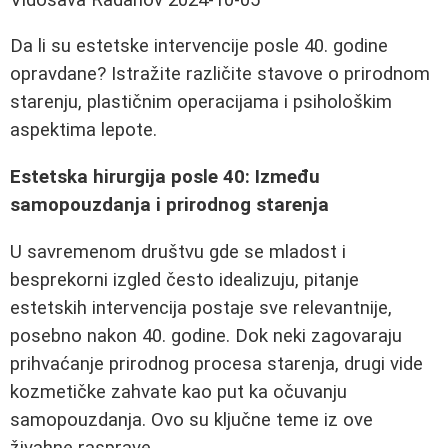
Da li su estetske intervencije posle 40. godine
opravdane? Istražite različite stavove o prirodnom
starenju, plastičnim operacijama i psihološkim
aspektima lepote.
Estetska hirurgija posle 40: Između
samopouzdanja i prirodnog starenja
U savremenom društvu gde se mladost i
besprekorni izgled često idealizuju, pitanje
estetskih intervencija postaje sve relevantnije,
posebno nakon 40. godine. Dok neki zagovaraju
prihvaćanje prirodnog procesa starenja, drugi vide
kozmetičke zahvate kao put ka očuvanju
samopouzdanja. Ovo su ključne teme iz ove
živahne rasprave.