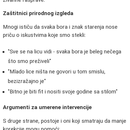
Zaštitnici prirodnog izgleda
Mnogi ističu da svaka bora i znak starenja nose
priču o iskustvima koje smo stekli:
"Sve se na licu vidi - svaka bora je beleg nečega
što smo preživeli"
"Mlado lice ništa ne govori u tom smislu,
bezizražajno je"
"Bitno je biti fit i nositi svoje godine sa stilom"
Argumenti za umerene intervencije
S druge strane, postoje i oni koji smatraju da manje
korekcije mogu pomoći: