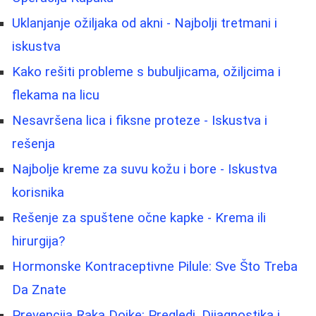
Uklanjanje ožiljaka od akni - Najbolji tretmani i
iskustva
Kako rešiti probleme s bubuljicama, ožiljcima i
flekama na licu
Nesavršena lica i fiksne proteze - Iskustva i
rešenja
Najbolje kreme za suvu kožu i bore - Iskustva
korisnika
Rešenje za spuštene očne kapke - Krema ili
hirurgija?
Hormonske Kontraceptivne Pilule: Sve Što Treba
Da Znate
Prevencija Raka Dojke: Pregledi, Dijagnostika i