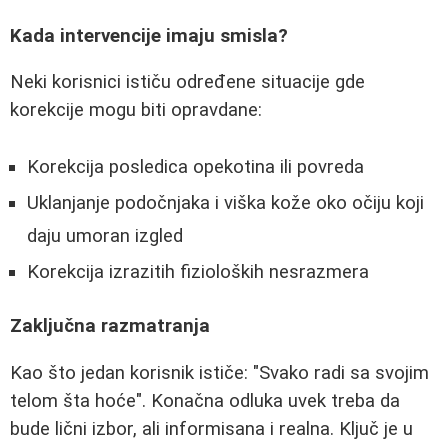
Kada intervencije imaju smisla?
Neki korisnici ističu određene situacije gde
korekcije mogu biti opravdane:
Korekcija posledica opekotina ili povreda
Uklanjanje podočnjaka i viška kože oko očiju koji
daju umoran izgled
Korekcija izrazitih fizioloških nesrazmera
Zaključna razmatranja
Kao što jedan korisnik ističe: "Svako radi sa svojim
telom šta hoće". Konačna odluka uvek treba da
bude lični izbor, ali informisana i realna. Ključ je u