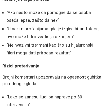
"Ako nešto može da pomogne da se osoba
oseća lepše, zašto da ne?"
"U nekim profesijama gde je izgled bitan faktor,
ovo može biti investicija u karijeru"
"Neinvazivni tretmani kao što su hijaluronski
fileri mogu dati prirodan rezultat"
Rizici preterivanja
Brojni komentari upozoravaju na opasnost gubitka
prirodnog izgleda:
"Lako se zanesu ljudi pa naprave po 30
intervencija"