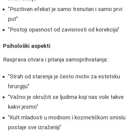
"Pozitivan efekat je samo trenutan i samo prvi
put"
"Postoji opasnost od zavisnosti od korekcija"
Psihološki aspekti
Rasprava otvara i pitanja samoprihvatanja:
"Strah od starenja je često motiv za estetsku
hirurgiju"
"Važno je okružiti se ljudima koji nas vole takve
kakvi jesmo"
"Kult mladosti u modnom i kozmetičkom smislu
postaje sve izraženiji"