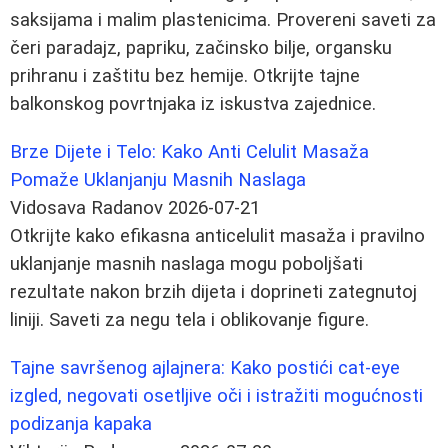
saksijama i malim plastenicima. Provereni saveti za
čeri paradajz, papriku, začinsko bilje, organsku
prihranu i zaštitu bez hemije. Otkrijte tajne
balkonskog povrtnjaka iz iskustva zajednice.
Brze Dijete i Telo: Kako Anti Celulit Masaža
Pomaže Uklanjanju Masnih Naslaga
Vidosava Radanov
2026-07-21
Otkrijte kako efikasna anticelulit masaža i pravilno
uklanjanje masnih naslaga mogu poboljšati
rezultate nakon brzih dijeta i doprineti zategnutoj
liniji. Saveti za negu tela i oblikovanje figure.
Tajne savršenog ajlajnera: Kako postići cat-eye
izgled, negovati osetljive oči i istražiti mogućnosti
podizanja kapaka