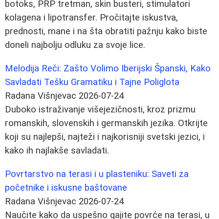
botoks, PRP tretman, skin busteri, stimulatori
kolagena i lipotransfer. Pročitajte iskustva,
prednosti, mane i na šta obratiti pažnju kako biste
doneli najbolju odluku za svoje lice.
Melodija Reči: Zašto Volimo Iberijski Španski, Kako
Savladati Tešku Gramatiku i Tajne Poliglota
Radana Višnjevac
2026-07-24
Duboko istraživanje višejezičnosti, kroz prizmu
romanskih, slovenskih i germanskih jezika. Otkrijte
koji su najlepši, najteži i najkorisniji svetski jezici, i
kako ih najlakše savladati.
Povrtarstvo na terasi i u plasteniku: Saveti za
početnike i iskusne baštovane
Radana Višnjevac
2026-07-24
Naučite kako da uspešno gajite povrće na terasi, u