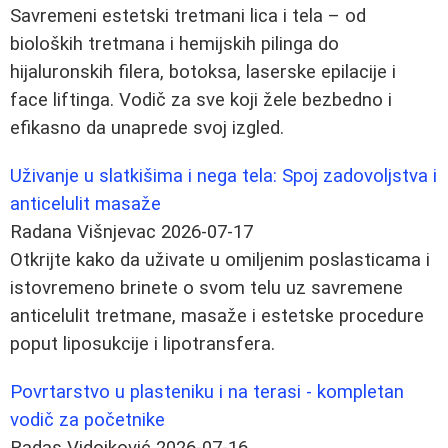
Savremeni estetski tretmani lica i tela – od
bioloških tretmana i hemijskih pilinga do
hijaluronskih filera, botoksa, laserske epilacije i
face liftinga. Vodič za sve koji žele bezbedno i
efikasno da unaprede svoj izgled.
Uživanje u slatkišima i nega tela: Spoj zadovoljstva i
anticelulit masaže
Radana Višnjevac
2026-07-17
Otkrijte kako da uživate u omiljenim poslasticama i
istovremeno brinete o svom telu uz savremene
anticelulit tretmane, masaže i estetske procedure
poput liposukcije i lipotransfera.
Povrtarstvo u plasteniku i na terasi - kompletan
vodič za početnike
Radas Vidojković
2026-07-16