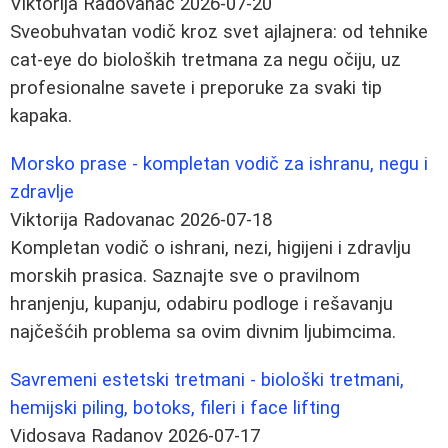
Viktorija Radovanac
2026-07-20
Sveobuhvatan vodič kroz svet ajlajnera: od tehnike
cat-eye do bioloških tretmana za negu očiju, uz
profesionalne savete i preporuke za svaki tip
kapaka.
Morsko prase - kompletan vodič za ishranu, negu i
zdravlje
Viktorija Radovanac
2026-07-18
Kompletan vodič o ishrani, nezi, higijeni i zdravlju
morskih prasica. Saznajte sve o pravilnom
hranjenju, kupanju, odabiru podloge i rešavanju
najčešćih problema sa ovim divnim ljubimcima.
Savremeni estetski tretmani - biološki tretmani,
hemijski piling, botoks, fileri i face lifting
Vidosava Radanov
2026-07-17