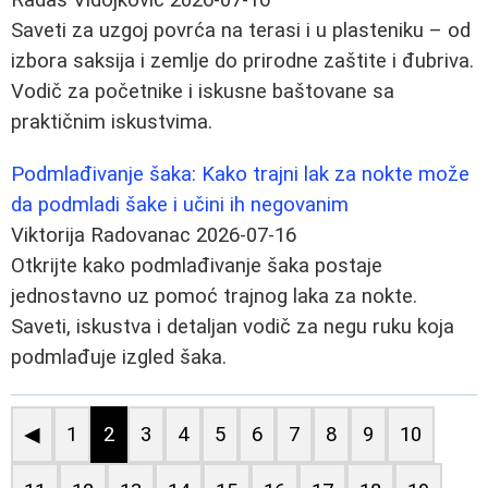
Saveti za uzgoj povrća na terasi i u plasteniku – od
izbora saksija i zemlje do prirodne zaštite i đubriva.
Vodič za početnike i iskusne baštovane sa
praktičnim iskustvima.
Podmlađivanje šaka: Kako trajni lak za nokte može
da podmladi šake i učini ih negovanim
Viktorija Radovanac
2026-07-16
Otkrijte kako podmlađivanje šaka postaje
jednostavno uz pomoć trajnog laka za nokte.
Saveti, iskustva i detaljan vodič za negu ruku koja
podmlađuje izgled šaka.
◀
1
2
3
4
5
6
7
8
9
10