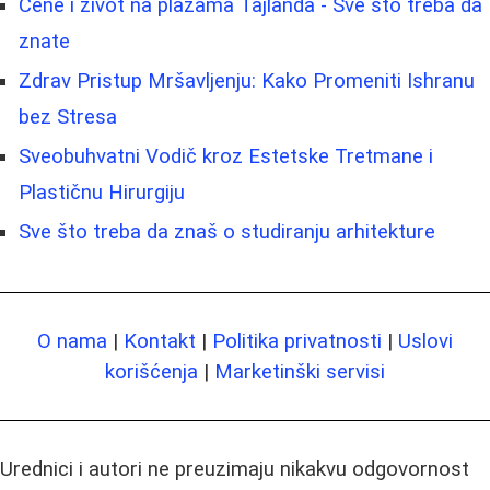
Cene i život na plažama Tajlanda - Sve što treba da
znate
Zdrav Pristup Mršavljenju: Kako Promeniti Ishranu
bez Stresa
Sveobuhvatni Vodič kroz Estetske Tretmane i
Plastičnu Hirurgiju
Sve što treba da znaš o studiranju arhitekture
O nama
|
Kontakt
|
Politika privatnosti
|
Uslovi
korišćenja
|
Marketinški servisi
Urednici i autori ne preuzimaju nikakvu odgovornost