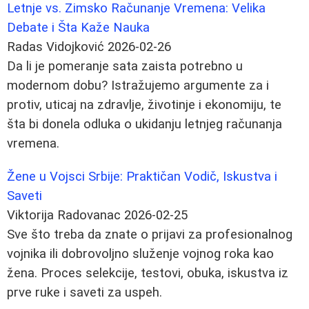
Letnje vs. Zimsko Računanje Vremena: Velika
Debate i Šta Kaže Nauka
Radas Vidojković
2026-02-26
Da li je pomeranje sata zaista potrebno u
modernom dobu? Istražujemo argumente za i
protiv, uticaj na zdravlje, životinje i ekonomiju, te
šta bi donela odluka o ukidanju letnjeg računanja
vremena.
Žene u Vojsci Srbije: Praktičan Vodič, Iskustva i
Saveti
Viktorija Radovanac
2026-02-25
Sve što treba da znate o prijavi za profesionalnog
vojnika ili dobrovoljno služenje vojnog roka kao
žena. Proces selekcije, testovi, obuka, iskustva iz
prve ruke i saveti za uspeh.