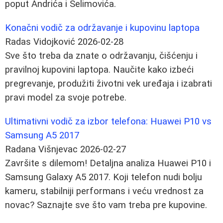
poput Andrića i Selimovića.
Konačni vodič za održavanje i kupovinu laptopa
Radas Vidojković
2026-02-28
Sve što treba da znate o održavanju, čišćenju i
pravilnoj kupovini laptopa. Naučite kako izbeći
pregrevanje, produžiti životni vek uređaja i izabrati
pravi model za svoje potrebe.
Ultimativni vodič za izbor telefona: Huawei P10 vs
Samsung A5 2017
Radana Višnjevac
2026-02-27
Završite s dilemom! Detaljna analiza Huawei P10 i
Samsung Galaxy A5 2017. Koji telefon nudi bolju
kameru, stabilniji performans i veću vrednost za
novac? Saznajte sve što vam treba pre kupovine.