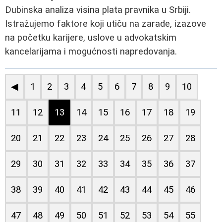
Dubinska analiza visina plata pravnika u Srbiji.
Istražujemo faktore koji utiču na zarade, izazove
na početku karijere, uslove u advokatskim
kancelarijama i mogućnosti napredovanja.
◀
1
2
3
4
5
6
7
8
9
10
11
12
13
14
15
16
17
18
19
20
21
22
23
24
25
26
27
28
29
30
31
32
33
34
35
36
37
38
39
40
41
42
43
44
45
46
47
48
49
50
51
52
53
54
55