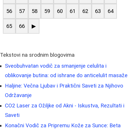
56
57
58
59
60
61
62
63
64
65
66
▶
Tekstovi na srodnim blogovima
Sveobuhvatan vodič za smanjenje celulita i
oblikovanje butina: od ishrane do anticelulit masaže
Haljine: Večna Ljubav i Praktični Saveti za Njihovo
Održavanje
CO2 Laser za Ožiljke od Akni - Iskustva, Rezultati i
Saveti
Konačni Vodič za Pripremu Kože za Sunce: Beta