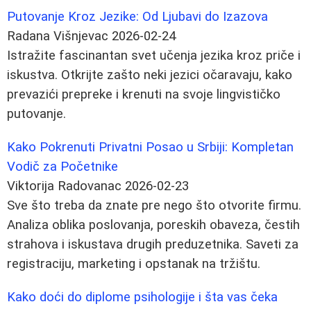
Putovanje Kroz Jezike: Od Ljubavi do Izazova
Radana Višnjevac
2026-02-24
Istražite fascinantan svet učenja jezika kroz priče i
iskustva. Otkrijte zašto neki jezici očaravaju, kako
prevazići prepreke i krenuti na svoje lingvističko
putovanje.
Kako Pokrenuti Privatni Posao u Srbiji: Kompletan
Vodič za Početnike
Viktorija Radovanac
2026-02-23
Sve što treba da znate pre nego što otvorite firmu.
Analiza oblika poslovanja, poreskih obaveza, čestih
strahova i iskustava drugih preduzetnika. Saveti za
registraciju, marketing i opstanak na tržištu.
Kako doći do diplome psihologije i šta vas čeka