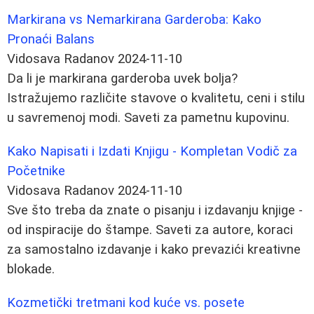
Markirana vs Nemarkirana Garderoba: Kako
Pronaći Balans
Vidosava Radanov
2024-11-10
Da li je markirana garderoba uvek bolja?
Istražujemo različite stavove o kvalitetu, ceni i stilu
u savremenoj modi. Saveti za pametnu kupovinu.
Kako Napisati i Izdati Knjigu - Kompletan Vodič za
Početnike
Vidosava Radanov
2024-11-10
Sve što treba da znate o pisanju i izdavanju knjige -
od inspiracije do štampe. Saveti za autore, koraci
za samostalno izdavanje i kako prevazići kreativne
blokade.
Kozmetički tretmani kod kuće vs. posete