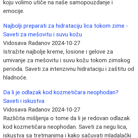
koju volimo utiče na naše samopouzdanje i
emocije.
Najbolji preparati za hidrataciju lica tokom zime -
Saveti za mešovitu i suvu kožu
Vidosava Radanov
2024-10-27
Istražite najbolje kreme, losione i gelove za
umivanje za mešovitu i suvu kožu tokom zimskog
perioda. Saveti za intenzivnu hidrataciju i zaštitu od
hladnoće.
Da li je odlazak kod kozmetičara neophodan?
Saveti i iskustva
Vidosava Radanov
2024-10-27
Različita mišljenja o tome da li je redovan odlazak
kod kozmetičara neophodan. Saveti za negu lica,
iskustva sa tretmanima i kako sačuvati mladalački