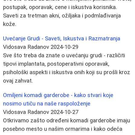
postupak, oporavak, cene i iskustva korisnika.
Saveti za tretman akni, ožiljaka i podmlađivanja
kože.
Uvećanje Grudi - Saveti, Iskustva i Razmatranja
Vidosava Radanov
2024-10-29
Sve što treba da znate o uvećanju grudi - različiti
tipovi implantata, postoperativni oporavak,
psihološki aspekti i iskustva onih koji su prošli kroz
ovaj zahvat.
Omiljeni komadi garderobe - kako stvari koje
nosimo utiču na naše raspoloženje
Vidosava Radanov
2024-10-27
Otkrivamo zašto određeni komadi garderobe imaju
posebno mesto u našim ormarima i kako odeća