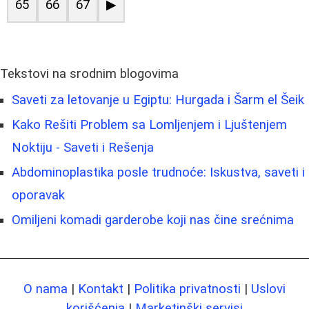
65
66
67
▶
Tekstovi na srodnim blogovima
Saveti za letovanje u Egiptu: Hurgada i Šarm el Šeik
Kako Rešiti Problem sa Lomljenjem i Ljuštenjem
Noktiju - Saveti i Rešenja
Abdominoplastika posle trudnoće: Iskustva, saveti i
oporavak
Omiljeni komadi garderobe koji nas čine srećnima
O nama
|
Kontakt
|
Politika privatnosti
|
Uslovi
korišćenja
|
Marketinški servisi