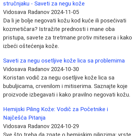
stručnjaku - Saveti za negu kože
Vidosava Radanov
2024-11-05
Da li je bolje negovati kožu kod kuće ili posećivati
kozmetičara? Istražite prednosti i mane oba
pristupa, savete za tretmane protiv mitesera i kako
izbeći oštećenja kože.
Saveti za negu osetljive kože lica sa problemima
Vidosava Radanov
2024-10-30
Koristan vodič za negu osetljive kože lica sa
bubuljicama, crvenilom i mitiserima. Saznajte koje
proizvode izbegavati i kako pravilno negovati kožu.
Hemijski Piling Kože: Vodič za Početnike i
Najčešća Pitanja
Vidosava Radanov
2024-10-29
Sve što treba da znate o hemijskim pilinzima: vrste,