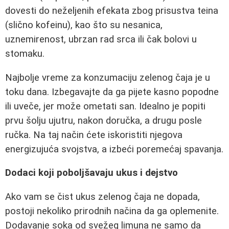
dovesti do neželjenih efekata zbog prisustva teina
(slično kofeinu), kao što su nesanica,
uznemirenost, ubrzan rad srca ili čak bolovi u
stomaku.
Najbolje vreme za konzumaciju zelenog čaja je u
toku dana. Izbegavajte da ga pijete kasno popodne
ili uveče, jer može ometati san. Idealno je popiti
prvu šolju ujutru, nakon doručka, a drugu posle
ručka. Na taj način ćete iskoristiti njegova
energizujuća svojstva, a izbeći poremećaj spavanja.
Dodaci koji poboljšavaju ukus i dejstvo
Ako vam se čist ukus zelenog čaja ne dopada,
postoji nekoliko prirodnih načina da ga oplemenite.
Dodavanje soka od svežeg limuna ne samo da