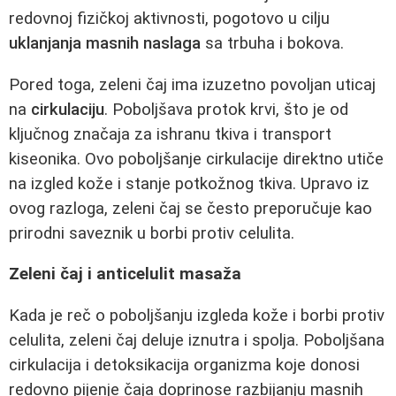
redovnoj fizičkoj aktivnosti, pogotovo u cilju
uklanjanja masnih naslaga
sa trbuha i bokova.
Pored toga, zeleni čaj ima izuzetno povoljan uticaj
na
cirkulaciju
. Poboljšava protok krvi, što je od
ključnog značaja za ishranu tkiva i transport
kiseonika. Ovo poboljšanje cirkulacije direktno utiče
na izgled kože i stanje potkožnog tkiva. Upravo iz
ovog razloga, zeleni čaj se često preporučuje kao
prirodni saveznik u borbi protiv celulita.
Zeleni čaj i anticelulit masaža
Kada je reč o poboljšanju izgleda kože i borbi protiv
celulita, zeleni čaj deluje iznutra i spolja. Poboljšana
cirkulacija i detoksikacija organizma koje donosi
redovno pijenje čaja doprinose razbijanju masnih