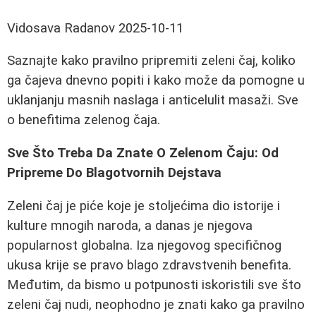
Vidosava Radanov
2025-10-11
Saznajte kako pravilno pripremiti zeleni čaj, koliko
ga čajeva dnevno popiti i kako može da pomogne u
uklanjanju masnih naslaga i anticelulit masaži. Sve
o benefitima zelenog čaja.
Sve Što Treba Da Znate O Zelenom Čaju: Od
Pripreme Do Blagotvornih Dejstava
Zeleni čaj je piće koje je stoljećima dio istorije i
kulture mnogih naroda, a danas je njegova
popularnost globalna. Iza njegovog specifičnog
ukusa krije se pravo blago zdravstvenih benefita.
Međutim, da bismo u potpunosti iskoristili sve što
zeleni čaj nudi, neophodno je znati kako ga pravilno