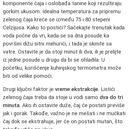
komponente čaja i oslobađa tanine koji rezultiraju
gorkim ukusom. Idealna temperatura za pripremu
zelenog čaja kreće se između 75 i 80 stepeni
Celzijusa. Kako to postići? Sačekajte trenutak kada
voda počne da vri, kada se sa dna posude ka
površini dižu sitni mehurići, i tada je skinite sa
vatre. Ostavite je da stoji minut ili dva, ili je prelijte
iz jedne posude u drugu da bi se ohladila. U
početku, korišćenje kuhinjskog termometra može
biti od velike pomoći.
Drugi ključni faktor je
vreme ekstrakcije
. Listići
zelenog čaja treba da stoje u vodi samo
dva do tri
minuta
. Ako ih ostavite duže, čaj će postati previše
jak i gorak. Takođe, važno je ne mešati i ne mućkati
čaj dok se ekstrahuje, jer će on postati mutan, što