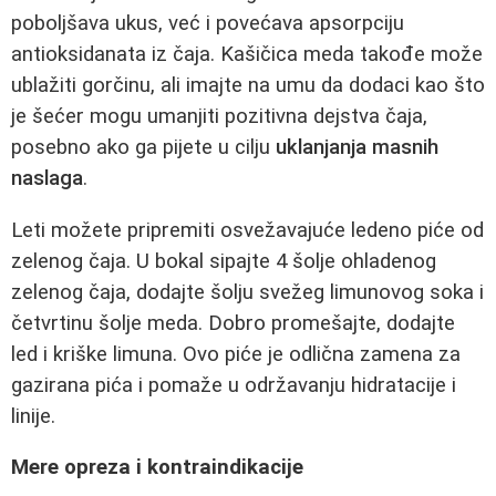
poboljšava ukus, već i povećava apsorpciju
antioksidanata iz čaja. Kašičica meda takođe može
ublažiti gorčinu, ali imajte na umu da dodaci kao što
je šećer mogu umanjiti pozitivna dejstva čaja,
posebno ako ga pijete u cilju
uklanjanja masnih
naslaga
.
Leti možete pripremiti osvežavajuće ledeno piće od
zelenog čaja. U bokal sipajte 4 šolje ohladenog
zelenog čaja, dodajte šolju svežeg limunovog soka i
četvrtinu šolje meda. Dobro promešajte, dodajte
led i kriške limuna. Ovo piće je odlična zamena za
gazirana pića i pomaže u održavanju hidratacije i
linije.
Mere opreza i kontraindikacije