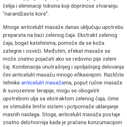
čelija i eliminaciji toksina koji doprinose stvaranju
"narandžaste kore".
Mnoge anticelulit masaže danas uključuju upotrebu
preparata na bazi zelenog čaja. Ekstrakt zelenog
čaja, bogat katehinima, pomože da se koža
zategne i osveži. Međutim, efekat masaže se
može znatno pojačati ako se redovno pije zeleni
čaj. Kombinacija unutrašnjeg i spoljašnjeg delovanja
čini anticelulit masažu mnogo efikasnijom. Različite
tehnike
anticelulit masaža
ma, poput ručne masaže
ili suvozemne terapije, mogu se obogatiti
upotrebom ulja sa ekstraktom zelenog čaja, čime
se stimuliše limfni sistem i potpomaže uklanjanje
masnih naslaga. Stoga, anticelulit masaža postaje
znatno delotvornija kada je praćena konzumacijom