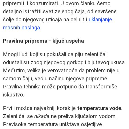
pripremiti i konzumirati. U ovom članku ćemo
detaljno istražiti svet zelenog čaja, od savršene
šolje do njegovog uticaja na celulit i
uklanjanje
masnih naslaga
.
Pravilna priprema - ključ uspeha
Mnogi ljudi koji su pokušali da piju zeleni čaj
odustali su zbog njegovog gorkog i bljutavog ukusa.
Međutim, velika je verovatnoća da problem nije u
samom čaju, već u načinu njegove pripreme.
Pravilna tehnika može potpuno da transformiše
iskustvo.
Prvi i možda najvažniji korak je
temperatura vode
.
Zeleni čaj se
nikada
ne preliva ključalom vodom.
Previsoka temperatura uništava osjetljive