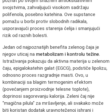
poznat po svojim snažnim antioksidativnim
svojstvima, zahvaljujući visokom sadržaju
polifenola, posebno katehina. Ove supstance
pomažu u borbi protiv slobodnih radikala,
usporavajući proces starenja ćelija i smanjujući
rizik od raznih bolesti.
Jedan od najpoznatijih benefita zelenog čaja je
njegov uticaj na
metabolizam i kontrolu težine
.
Istraživanja pokazuju da aktivna materija u zelenom
čaju, epigalokatehin galat (EGCG), podstiče lipolizu,
odnosno proces razgradnje masti. Ovo, u
kombinaciji sa blagim termogenim efektom
(povećanjem proizvodnje telesne toplote),
doprinosi sagorevanju kalorija. Zeleni čaj nije
"magična pilula" za mršavljenje, ali svakako može
biti koristan dodatak uravnoteženoj ishrani i