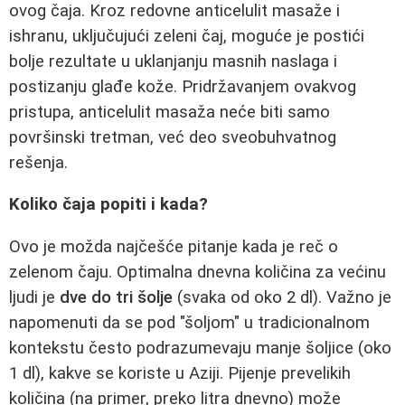
ovog čaja. Kroz redovne anticelulit masaže i
ishranu, uključujući zeleni čaj, moguće je postići
bolje rezultate u uklanjanju masnih naslaga i
postizanju glađe kože. Pridržavanjem ovakvog
pristupa, anticelulit masaža neće biti samo
površinski tretman, već deo sveobuhvatnog
rešenja.
Koliko čaja popiti i kada?
Ovo je možda najčešće pitanje kada je reč o
zelenom čaju. Optimalna dnevna količina za većinu
ljudi je
dve do tri šolje
(svaka od oko 2 dl). Važno je
napomenuti da se pod "šoljom" u tradicionalnom
kontekstu često podrazumevaju manje šoljice (oko
1 dl), kakve se koriste u Aziji. Pijenje prevelikih
količina (na primer, preko litra dnevno) može