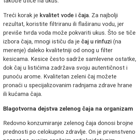
takođe utiče na ukus.
Treći korak je
kvalitet vode i čaja
. Za najbolji
rezultat, koristite filtriranu ili flaširanu vodu, jer
previše tvrda voda može pokvariti ukus. Što se tiče
izbora čaja, mnogi ističu da je
čaj u rinfuzi
(na
merenje) daleko kvalitetniji od onog u filter
kesicama. Kesice često sadrže samlevene ostatke,
dok čaj u listićima zadržava svoju autentičnost i
punoću arome. Kvalitetan zeleni čaj možete
pronaći u specijalizovanim radnjama zdrave hrane
ili kućama čaja.
Blagotvorna dejstva zelenog čaja na organizam
Redovno konzumiranje zelenog čaja donosi brojne
prednosti po celokupno zdravlje. On je prvenstveno