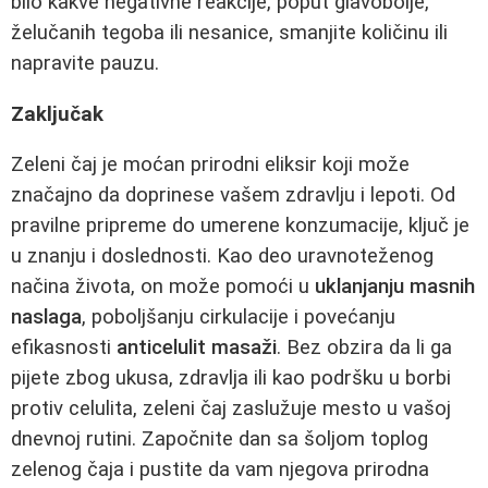
bilo kakve negativne reakcije, poput glavobolje,
želučanih tegoba ili nesanice, smanjite količinu ili
napravite pauzu.
Zaključak
Zeleni čaj je moćan prirodni eliksir koji može
značajno da doprinese vašem zdravlju i lepoti. Od
pravilne pripreme do umerene konzumacije, ključ je
u znanju i doslednosti. Kao deo uravnoteženog
načina života, on može pomoći u
uklanjanju masnih
naslaga
, poboljšanju cirkulacije i povećanju
efikasnosti
anticelulit masaži
. Bez obzira da li ga
pijete zbog ukusa, zdravlja ili kao podršku u borbi
protiv celulita, zeleni čaj zaslužuje mesto u vašoj
dnevnoj rutini. Započnite dan sa šoljom toplog
zelenog čaja i pustite da vam njegova prirodna