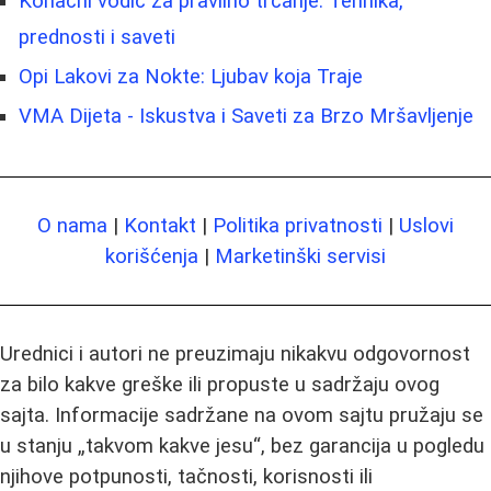
Konačni vodič za pravilno trčanje: Tehnika,
prednosti i saveti
Opi Lakovi za Nokte: Ljubav koja Traje
VMA Dijeta - Iskustva i Saveti za Brzo Mršavljenje
O nama
|
Kontakt
|
Politika privatnosti
|
Uslovi
korišćenja
|
Marketinški servisi
Urednici i autori ne preuzimaju nikakvu odgovornost
za bilo kakve greške ili propuste u sadržaju ovog
sajta. Informacije sadržane na ovom sajtu pružaju se
u stanju „takvom kakve jesu“, bez garancija u pogledu
njihove potpunosti, tačnosti, korisnosti ili