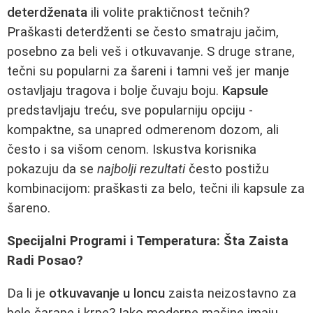
deterdženata
ili volite praktičnost tečnih?
Praškasti deterdženti se često smatraju jačim,
posebno za beli veš i otkuvavanje. S druge strane,
tečni su popularni za šareni i tamni veš jer manje
ostavljaju tragova i bolje čuvaju boju.
Kapsule
predstavljaju treću, sve popularniju opciju -
kompaktne, sa unapred odmerenom dozom, ali
često i sa višom cenom. Iskustva korisnika
pokazuju da se
najbolji rezultati
često postižu
kombinacijom: praškasti za belo, tečni ili kapsule za
šareno.
Specijalni Programi i Temperatura: Šta Zaista
Radi Posao?
Da li je
otkuvavanje u loncu
zaista neizostavno za
bele čarape i krpe? Iako moderne mašine imaju