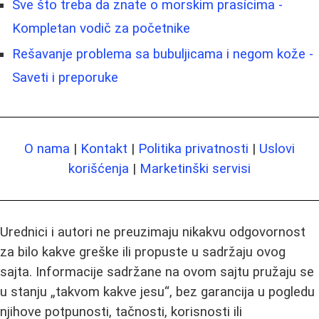
Sve što treba da znate o morskim prasícima -
Kompletan vodič za početnike
Rešavanje problema sa bubuljicama i negom kože -
Saveti i preporuke
O nama
|
Kontakt
|
Politika privatnosti
|
Uslovi
korišćenja
|
Marketinški servisi
Urednici i autori ne preuzimaju nikakvu odgovornost
za bilo kakve greške ili propuste u sadržaju ovog
sajta. Informacije sadržane na ovom sajtu pružaju se
u stanju „takvom kakve jesu“, bez garancija u pogledu
njihove potpunosti, tačnosti, korisnosti ili