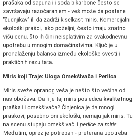
prašaka od sapuna ili soda bikarbone često se
završavaju razočaranjem - veš može da postane
"čudnjikav" ili da zadrži kiselkast miris. Komercijalni
ekološki prašci, iako poželjni, često imaju znatno
višu cenu, što ih čini neisplativim za svakodnevnu
upotrebu u mnogim domaćinstvima. Ključ je u
pronalaženju balansa između ekološke svesti i
praktičnih rezultata.
Miris koji Traje: Uloga Omekšivača i Perlica
Miris sveže opranog veša je nešto što većina od
nas obožava. Da li je taj miris posledica
kvalitetnog
praška
ili omekšivača? Činjenica je da mnogi
praskovi, posebno oni ekološki, nemaju jak miris. Tu
na scenu stupaju omekšivači i
perlice za miris
.
Međutim, oprez je potreban - preterana upotreba