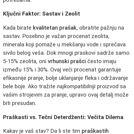
Ključni Faktor: Sastav i Zeolit
Kada birate
kvalitetan prašak
, obratite pažnju na
sastav. Posebno je važan procenat zeolita,
minerala koji pomaže u mekšanju vode i sprečava
sivilo belog veša. Dok mnogi praskovi sadrže samo
5-15% zeolita, oni
vrhunski prašci
često imaju
između 15% i 30%. Ovaj veći procenat garantuje
efikasnije pranje, bolje uklanjanje fleka i održavanje
bele boje. Ako tražite
najkompatibilniji
proizvod sa
vašim strojevim za pranje, upravo ovaj detalj može
biti presudan.
Praškasti vs. Tečni Deterdženti: Večita Dilema
Kakav je vaš stav? Da li ste tim
praškastih