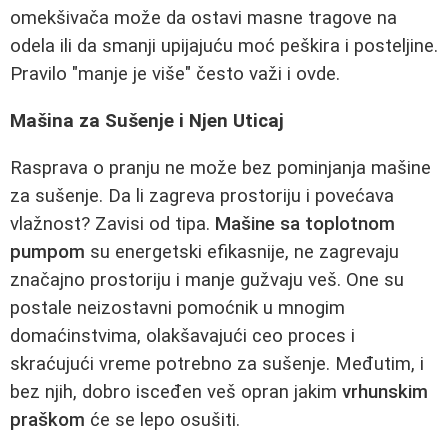
omekšivača može da ostavi masne tragove na
odela ili da smanji upijajuću moć peškira i posteljine.
Pravilo "manje je više" često važi i ovde.
Mašina za Sušenje i Njen Uticaj
Rasprava o pranju ne može bez pominjanja mašine
za sušenje. Da li zagreva prostoriju i povećava
vlažnost? Zavisi od tipa.
Mašine sa toplotnom
pumpom
su energetski efikasnije, ne zagrevaju
značajno prostoriju i manje gužvaju veš. One su
postale neizostavni pomoćnik u mnogim
domaćinstvima, olakšavajući ceo proces i
skraćujući vreme potrebno za sušenje. Međutim, i
bez njih, dobro isceđen veš opran jakim
vrhunskim
praškom
će se lepo osušiti.