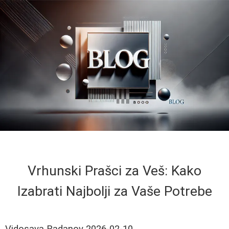
Vrhunski Prašci za Veš: Kako
Izabrati Najbolji za Vaše Potrebe
Vidosava Radanov
2026-02-10