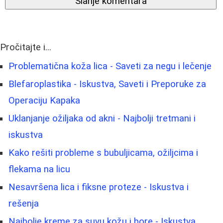
Slanje komentara
Pročitajte i...
Problematična koža lica - Saveti za negu i lečenje
Blefaroplastika - Iskustva, Saveti i Preporuke za
Operaciju Kapaka
Uklanjanje ožiljaka od akni - Najbolji tretmani i
iskustva
Kako rešiti probleme s bubuljicama, ožiljcima i
flekama na licu
Nesavršena lica i fiksne proteze - Iskustva i
rešenja
Najbolje kreme za suvu kožu i bore - Iskustva