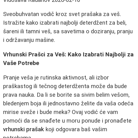
Sveobuhvatan vodič kroz svet prašaka za veš.
Istražite kako izabrati najbolji deterdžent za beli,
šareni ili tamni veš, sa savetima o doziranju, pranju
i održavanju mašine.
Vrhunski Prašci za Veš: Kako Izabrati Najbolji za
Vaše Potrebe
Pranje veša je rutinska aktivnost, ali izbor
praškastog ili tečnog deterdženta može da bude
prava nauka. Da li se borite sa sivim belim vešom,
bledenjem boja ili jednostavno želite da vaša odeća
mirise sveže i bude meka? Ovaj vodić će vam
pomoći da se snađete u moru ponude i pronađete
vrhunski prašak
koji odgovara baš vašim
potrebama.