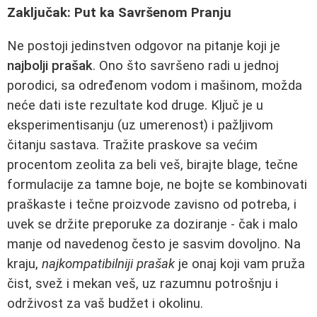
Zaključak: Put ka Savršenom Pranju
Ne postoji jedinstven odgovor na pitanje koji je
najbolji prašak
. Ono što savršeno radi u jednoj
porodici, sa određenom vodom i mašinom, možda
neće dati iste rezultate kod druge. Ključ je u
eksperimentisanju (uz umerenost) i pažljivom
čitanju sastava. Tražite praskove sa većim
procentom zeolita za beli veš, birajte blage, tečne
formulacije za tamne boje, ne bojte se kombinovati
praškaste i tečne proizvode zavisno od potreba, i
uvek se držite preporuke za doziranje - čak i malo
manje od navedenog često je sasvim dovoljno. Na
kraju,
najkompatibilniji prašak
je onaj koji vam pruža
čist, svež i mekan veš, uz razumnu potrošnju i
održivost za vaš budžet i okolinu.