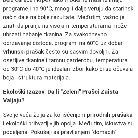
programe i na 90°C, mnogi i dalje veruju da starinski
način daje najbolje rezultate. Međutim, važno je
znati da pranje na visokim temperaturama može
ubrzati habanje tkanina. Za svakodnevno
održavanje čistoće, programi na 60°C uz dobar
vrhunski prašak
često su sasvim dovoljni. Za
osetljive tkanine i tamnu garderobu, temperatura
od 30°C do 40°C je idealan izbor kako bi se očuvala
boja i struktura materijala.
Ekološki Izazov: Da li "Zeleni" Prašci Zaista
Valjaju?
Sve je veća želja za korišćenjem
prirodnih prašaka
i ekološki prihvatljivijih opcija. Međutim, iskustva su
podeljena. Pokušaji sa pravljenjem "domaćih"